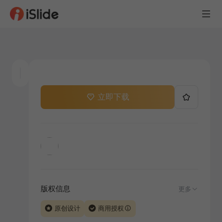
立即下载
版权信息
更多
原创设计
商用授权