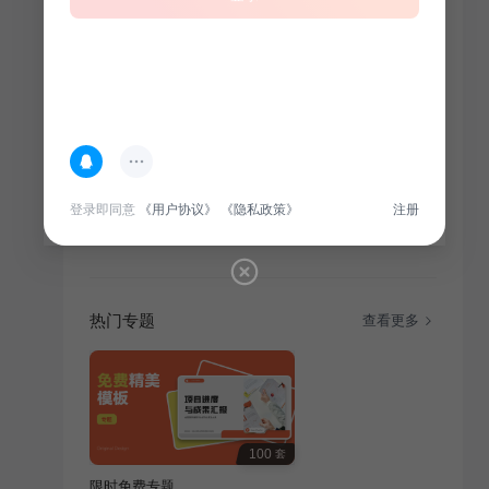
简介
南狮，又称“醒狮”，是融武术、舞蹈、音乐等为一体的
汉族民俗文化。它由唐代宫廷狮子舞脱胎而来，五代十
国后，随中原移民南迁，舞狮文化传入岭南地区。2006
年，醒狮入选首批国家级非物质文化遗产。本活动旨在
登录即同意
《用户协议》
《隐私政策》
注册
通过教育活动，传承和发展这一传统文化，让更多人了
解其历史与魅力。
热门专题
查看更多
100
套
限时免费专题