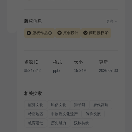
版权信息
更多
版权作品
原创设计
商用授权
当前模板由 iSlide 团队原创设计或已获得相关权利人授
权，PPT 格式案例、模板（含预览图）受著作权法保
护，著作权及相关权利归本平台所有。下载使用需遵循
资源 ID
格式
大小
更新
版权声明
条款，禁止任何形式的转让、出售或出租，未
#
5247842
pptx
15.24M
2026-07-30
经投权许可任何人不得擅自转载和分发，否则将接照我
国著作权法的相关规定承担相应法律责任。
相关搜索
醒狮文化
民俗文化
狮子舞
唐代宫廷
岭南地区
非物质文化遗产
传承发展
教育活动
历史魅力
汉族传统