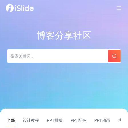
博客分享社区
全部
设计教程
PPT排版
PPT配色
PPT动画
功能