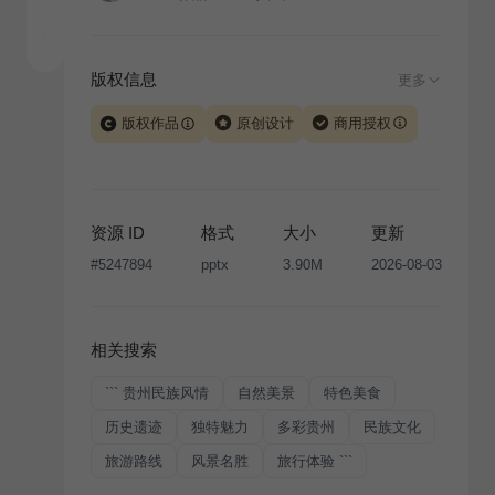
版权信息
更多
版权作品
原创设计
商用授权
当前模板由 iSlide 团队原创设计或已获得相关权利人授
权，PPT 格式案例、模板（含预览图）受著作权法保
护，著作权及相关权利归本平台所有。下载使用需遵循
资源 ID
格式
大小
更新
版权声明
条款，禁止任何形式的转让、出售或出租，未
#
5247894
pptx
3.90M
2026-08-03
经投权许可任何人不得擅自转载和分发，否则将接照我
国著作权法的相关规定承担相应法律责任。
相关搜索
``` 贵州民族风情
自然美景
特色美食
历史遗迹
独特魅力
多彩贵州
民族文化
旅游路线
风景名胜
旅行体验 ```