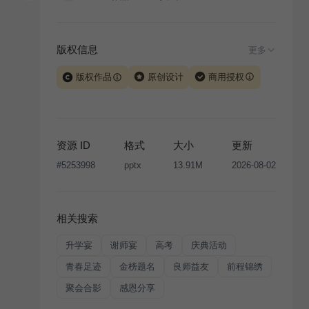
版权信息
更多
版权作品
原创设计
商用授权
当前模板由 iSlide 团队原创设计或已获得相关权利人授
权，PPT 格式案例、模板（含预览图）受著作权法保
护，著作权及相关权利归本平台所有。下载使用需遵循
资源 ID
格式
大小
更新
版权声明
条款，禁止任何形式的转让、出售或出租，未
#
5253998
pptx
13.91M
2026-08-02
经投权许可任何人不得擅自转载和分发，否则将接照我
国著作权法的相关规定承担相应法律责任。
相关搜索
升学宴
谢师宴
高考
庆典活动
青春足迹
金榜题名
良师益友
前程锦绣
聚会合影
感恩分享