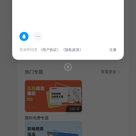
简介
此相册图集专为高考学子升学宴庆典活动定制，记录学
子们辉煌时刻，展现喜悦与成长。目录：金榜题名、良
师益友、前程锦绣。
登录即同意
《用户协议》
《隐私政策》
注册
热门专题
查看更多
100
套
限时免费专题