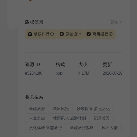
版权信息
更多
版权作品
原创设计
商用授权
当前模板由 iSlide 团队原创设计或已获得相关权利人授
权，PPT 格式案例、模板（含预览图）受著作权法保
护，著作权及相关权利归本平台所有。下载使用需遵循
资源 ID
格式
大小
更新
版权声明
条款，禁止任何形式的转让、出售或出租，未
#
5254180
pptx
4.17M
2026-07-29
经投权许可任何人不得擅自转载和分发，否则将接照我
国著作权法的相关规定承担相应法律责任。
相关搜索
新疆旅游
草原风光
沙漠探险 多元文化
人文之旅
壮丽风光 旅游计划
记录美景
文化体验 难忘旅行
新疆旅行攻略
风土人情