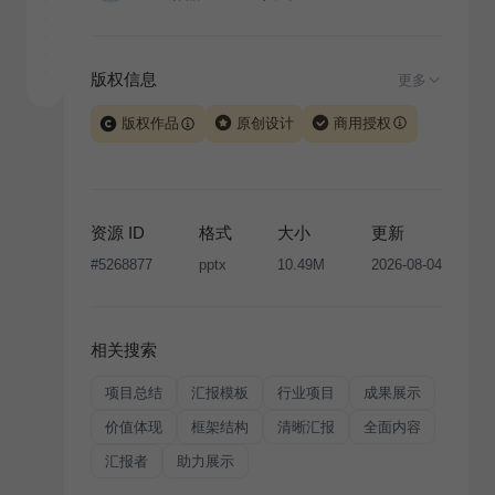
版权信息
更多
版权作品
原创设计
商用授权
当前模板由 iSlide 团队原创设计或已获得相关权利人授
权，PPT 格式案例、模板（含预览图）受著作权法保
护，著作权及相关权利归本平台所有。下载使用需遵循
资源 ID
格式
大小
更新
版权声明
条款，禁止任何形式的转让、出售或出租，未
#
5268877
pptx
10.49M
2026-08-04
经投权许可任何人不得擅自转载和分发，否则将接照我
国著作权法的相关规定承担相应法律责任。
相关搜索
项目总结
汇报模板
行业项目
成果展示
价值体现
框架结构
清晰汇报
全面内容
汇报者
助力展示