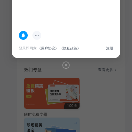
简介
本篇述职报告针对应届生实习转正答辩，聚焦通用行
业，旨在展示个人实习期间的表现与成长，争取转正机
会。
登录即同意
《用户协议》
《隐私政策》
注册
热门专题
查看更多
100
套
限时免费专题