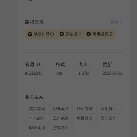
版权信息
更多
版权作品
原创设计
商用授权
当前模板由 iSlide 团队原创设计或已获得相关权利人授
权，PPT 格式案例、模板（含预览图）受著作权法保
护，著作权及相关权利归本平台所有。下载使用需遵循
资源 ID
格式
大小
更新
版权声明
条款，禁止任何形式的转让、出售或出租，未
#
5292243
pptx
1.37M
2026-07-31
经投权许可任何人不得擅自转载和分发，否则将接照我
国著作权法的相关规定承担相应法律责任。
相关搜索
实习表现
职业成长
转正答辩
通用行业
个人能力
工作成果
项目经验
团队合作
职业规划
持续学习