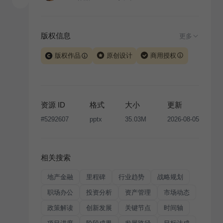
版权信息
更多
版权作品
原创设计
商用授权
当前模板由 iSlide 团队原创设计或已获得相关权利人授
权，PPT 格式案例、模板（含预览图）受著作权法保
护，著作权及相关权利归本平台所有。下载使用需遵循
资源 ID
格式
大小
更新
版权声明
条款，禁止任何形式的转让、出售或出租，未
#
5292607
pptx
35.03M
2026-08-05
经投权许可任何人不得擅自转载和分发，否则将接照我
国著作权法的相关规定承担相应法律责任。
相关搜索
地产金融
里程碑
行业趋势
战略规划
职场办公
投资分析
资产管理
市场动态
政策解读
创新发展
关键节点
时间轴