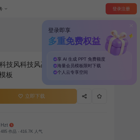
登录
注册
务
登录即享
多重免费权益
享 AI 生成 PPT
免费
额度
科技风科技风高级质感通用模板
海量
会员模板
限时下载
个人云
专享
空间
T模板
立即下载
Hzt
485
作品
416.7K
人气