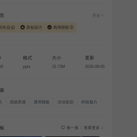
息
更多
权作品
原创设计
商用授权
由 iSlide 团队原创设计或已获得相关权利人授权，PPT 格
、模板（含预览图）受著作权法保护，著作权及相关权利归
所有。下载使用需遵循
版权声明
条款，禁止任何形式的转
D
格式
大小
更新
售或出租，未经投权许可任何人不得擅自转载和分发，否则
58
pptx
15.73M
2026-08-05
我国著作权法的相关规定承担相应法律责任。
索
风
高级质感
通用模板
活动策划
科技魅力
板
查看更多
换一换