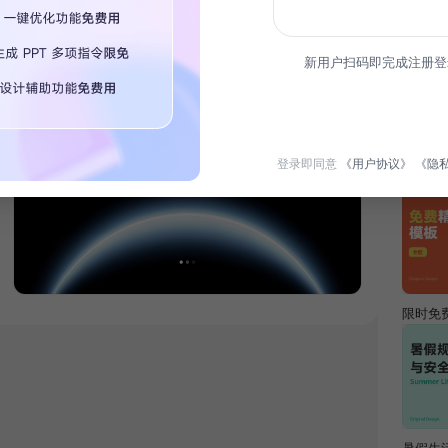
简介
新用户扫码即完成注册登
本模板
各类科
热门专
登录即同意
《用户协议》
《隐
限时免