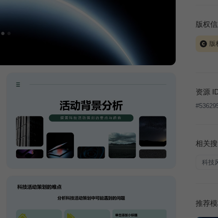
版权信
版
当前模板
式案例
本平台
资源 I
让、出
#
53629
将接照
相关搜
科技
推荐模