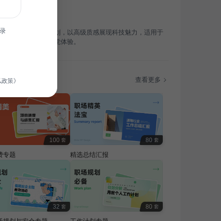
录
适用于科技风活动策划，以高级质感展现科技魅力，适用于
技活动，打造独特视觉体验。
题
查看更多
私政策》
100
80
套
套
费专题
精选总结汇报
32
80
套
套