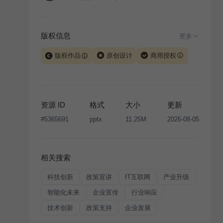
版权信息
更多
版权作品
原创设计
商用授权
当前模板由 iSlide 团队原创设计或已获得相关权利人授
权，PPT 格式案例、模板（含预览图）受著作权法保
护，著作权及相关权利归本平台所有。下载使用需遵循
资源 ID
格式
大小
更新
版权声明
条款，禁止任何形式的转让、出售或出租，未
#
5365691
pptx
11.25M
2026-08-05
经投权许可任何人不得擅自转载和分发，否则将接照我
国著作权法的相关规定承担相应法律责任。
相关搜索
科技创新
政策宣讲
IT互联网
产业升级
智能化未来
企业宣传
行业响应
技术创新
政策支持
企业发展