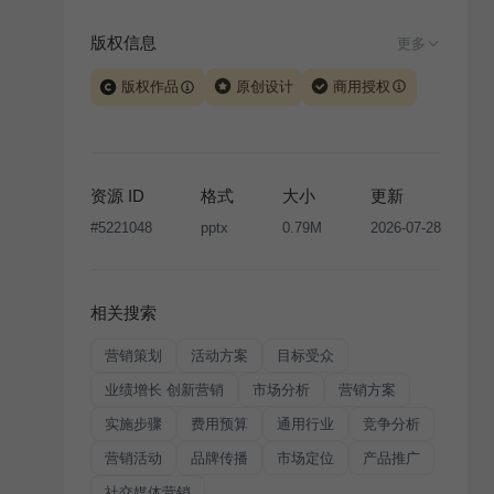
版权信息
更多
版权作品
原创设计
商用授权
当前模板由 iSlide 团队原创设计或已获得相关权利人授
权，PPT 格式案例、模板（含预览图）受著作权法保
护，著作权及相关权利归本平台所有。下载使用需遵循
资源 ID
格式
大小
更新
版权声明
条款，禁止任何形式的转让、出售或出租，未
#
5221048
pptx
0.79M
2026-07-28
经投权许可任何人不得擅自转载和分发，否则将接照我
国著作权法的相关规定承担相应法律责任。
相关搜索
营销策划
活动方案
目标受众
业绩增长 创新营销
市场分析
营销方案
实施步骤
费用预算
通用行业
竞争分析
营销活动
品牌传播
市场定位
产品推广
社交媒体营销