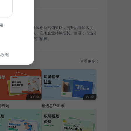
录
针对通用行业，旨在通过创新营销策略，提升品牌知名度，
场份额，吸引目标受众，实现企业持续增长。目录：市场分
销方案、实施步骤、费用预算。
私政策》
题
查看更多
100
80
套
套
费专题
精选总结汇报