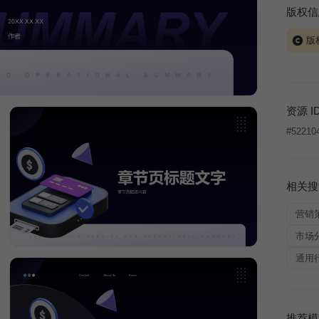
版权信
版
当前模板
式案例
本平台
资源 I
让、出
#
52210
将接照
相关搜
营销
市场
通用
推荐模