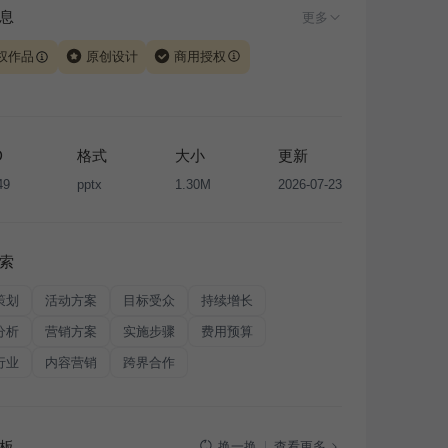
息
更多
权作品
原创设计
商用授权
由 iSlide 团队原创设计或已获得相关权利人授权，PPT 格
、模板（含预览图）受著作权法保护，著作权及相关权利归
所有。下载使用需遵循
版权声明
条款，禁止任何形式的转
D
格式
大小
更新
售或出租，未经投权许可任何人不得擅自转载和分发，否则
49
pptx
1.30M
2026-07-23
我国著作权法的相关规定承担相应法律责任。
索
策划
活动方案
目标受众
持续增长
分析
营销方案
实施步骤
费用预算
行业
内容营销
跨界合作
板
查看更多
换一换