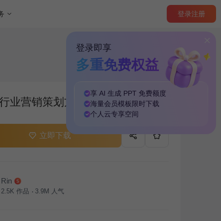
登录
注册
务
登录即享
多重免费权益
享 AI 生成 PPT
免费
额度
行业营销策划方案PPT主题
海量
会员模板
限时下载
个人云
专享
空间
立即下载
Rin
2.5K
作品
3.9M
人气