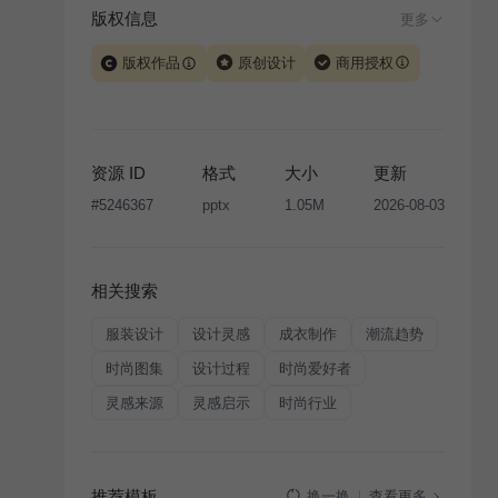
版权信息
更多
版权作品
原创设计
商用授权
当前模板由 iSlide 团队原创设计或已获得相关权利人授
权，PPT 格式案例、模板（含预览图）受著作权法保
护，著作权及相关权利归本平台所有。下载使用需遵循
资源 ID
格式
大小
更新
版权声明
条款，禁止任何形式的转让、出售或出租，未
#
5246367
pptx
1.05M
2026-08-03
经投权许可任何人不得擅自转载和分发，否则将接照我
国著作权法的相关规定承担相应法律责任。
相关搜索
服装设计
设计灵感
成衣制作
潮流趋势
时尚图集
设计过程
时尚爱好者
灵感来源
灵感启示
时尚行业
推荐模板
查看更多
换一换