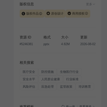
版权信息
更多
版权作品
原创设计
商用授权
当前模板由 iSlide 团队原创设计或已获得相关权利人授
权，PPT 格式案例、模板（含预览图）受著作权法保
护，著作权及相关权利归本平台所有。下载使用需遵循
资源 ID
格式
大小
更新
版权声明
条款，禁止任何形式的转让、出售或出租，未
#
5246381
pptx
4.82M
2026-08-02
经投权许可任何人不得擅自转载和分发，否则将接照我
国著作权法的相关规定承担相应法律责任。
相关搜索
医疗安全
防控措施
生物医疗行业
安全水平
人民群众健康
行业标准
风险评估
应急处理
监管政策
培训教育
推荐模板
查看更多
换一换