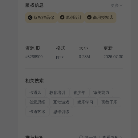
版权信息
更多
版权作品
原创设计
商用授权
当前模板由 iSlide 团队原创设计或已获得相关权利人授
权，PPT 格式案例、模板（含预览图）受著作权法保
护，著作权及相关权利归本平台所有。下载使用需遵循
资源 ID
格式
大小
更新
版权声明
条款，禁止任何形式的转让、出售或出租，未
#
5268909
pptx
0.28M
2026-07-30
经投权许可任何人不得擅自转载和分发，否则将接照我
国著作权法的相关规定承担相应法律责任。
相关搜索
卡通风
教育培训
青少年
审美能力
创意思维
互动游戏
娱乐学习
寓教于乐
卡通艺术
思维训练
推荐模板
查看更多
换一换