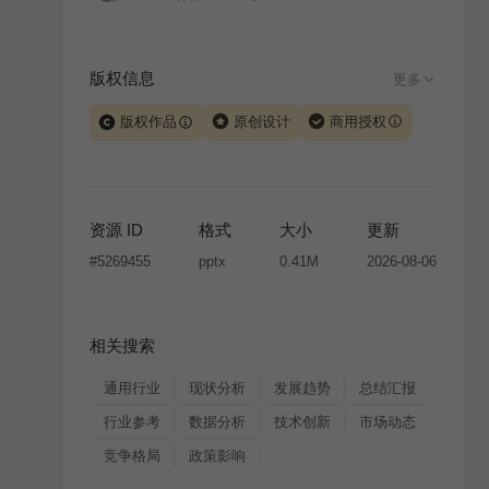
版权信息
更多
版权作品
原创设计
商用授权
当前模板由 iSlide 团队原创设计或已获得相关权利人授
权，PPT 格式案例、模板（含预览图）受著作权法保
护，著作权及相关权利归本平台所有。下载使用需遵循
资源 ID
格式
大小
更新
版权声明
条款，禁止任何形式的转让、出售或出租，未
#
5269455
pptx
0.41M
2026-08-06
经投权许可任何人不得擅自转载和分发，否则将接照我
国著作权法的相关规定承担相应法律责任。
相关搜索
通用行业
现状分析
发展趋势
总结汇报
行业参考
数据分析
技术创新
市场动态
竞争格局
政策影响