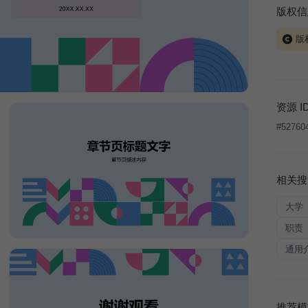
版权信
版
当前模板
式案例
本平台
资源 I
让、出
#
52760
将接照
相关搜
大学
职责
通用
推荐模