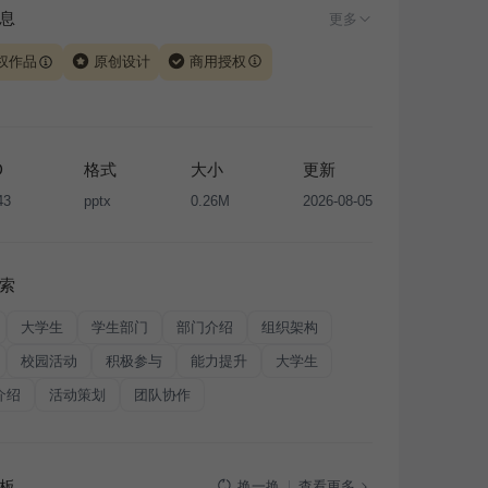
息
更多
权作品
原创设计
商用授权
由 iSlide 团队原创设计或已获得相关权利人授权，PPT 格
、模板（含预览图）受著作权法保护，著作权及相关权利归
所有。下载使用需遵循
版权声明
条款，禁止任何形式的转
D
格式
大小
更新
售或出租，未经投权许可任何人不得擅自转载和分发，否则
43
pptx
0.26M
2026-08-05
我国著作权法的相关规定承担相应法律责任。
索
大学生
学生部门
部门介绍
组织架构
校园活动
积极参与
能力提升
大学生
介绍
活动策划
团队协作
板
查看更多
换一换