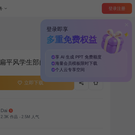
登录
注册
务
登录即享
多重免费权益
享 AI 生成 PPT
免费
额度
扁平风学生部门通用介绍PPT主题
海量
会员模板
限时下载
个人云
专享
空间
立即下载
Dai
2.3K
作品
2.5M
人气