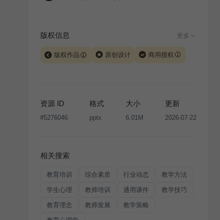
版权信息
更多
版权作品
原创设计
商用授权
当前模板由 iSlide 团队原创设计或已获得相关权利人授
权，PPT 格式案例、模板（含预览图）受著作权法保
护，著作权及相关权利归本平台所有。下载使用需遵循
资源 ID
格式
大小
更新
版权声明
条款，禁止任何形式的转让、出售或出租，未
#
5276046
pptx
6.01M
2026-07-22
经投权许可任何人不得擅自转载和分发，否则将接照我
国著作权法的相关规定承担相应法律责任。
相关搜索
教育培训
综合素质
行业动态
教学方法
学生心理
教师培训
通用课件
教学技巧
教育理念
教师发展
教学策略