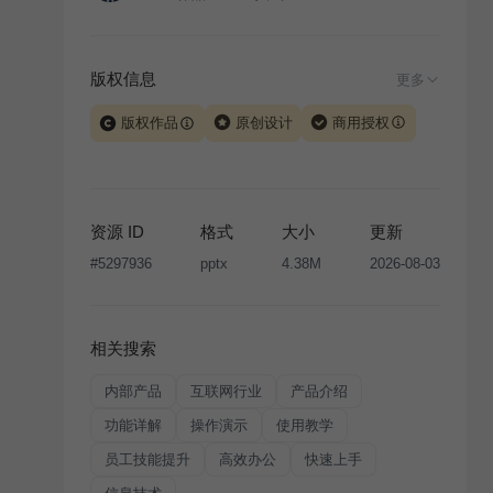
版权信息
更多
版权作品
原创设计
商用授权
当前模板由 iSlide 团队原创设计或已获得相关权利人授
权，PPT 格式案例、模板（含预览图）受著作权法保
护，著作权及相关权利归本平台所有。下载使用需遵循
资源 ID
格式
大小
更新
版权声明
条款，禁止任何形式的转让、出售或出租，未
#
5297936
pptx
4.38M
2026-08-03
经投权许可任何人不得擅自转载和分发，否则将接照我
国著作权法的相关规定承担相应法律责任。
相关搜索
内部产品
互联网行业
产品介绍
功能详解
操作演示
使用教学
员工技能提升
高效办公
快速上手