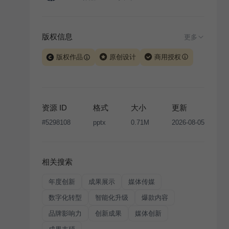
版权信息
更多
版权作品
原创设计
商用授权
当前模板由 iSlide 团队原创设计或已获得相关权利人授
权，PPT 格式案例、模板（含预览图）受著作权法保
护，著作权及相关权利归本平台所有。下载使用需遵循
资源 ID
格式
大小
更新
版权声明
条款，禁止任何形式的转让、出售或出租，未
#
5298108
pptx
0.71M
2026-08-05
经投权许可任何人不得擅自转载和分发，否则将接照我
国著作权法的相关规定承担相应法律责任。
相关搜索
年度创新
成果展示
媒体传媒
数字化转型
智能化升级
爆款内容
品牌影响力
创新成果
媒体创新