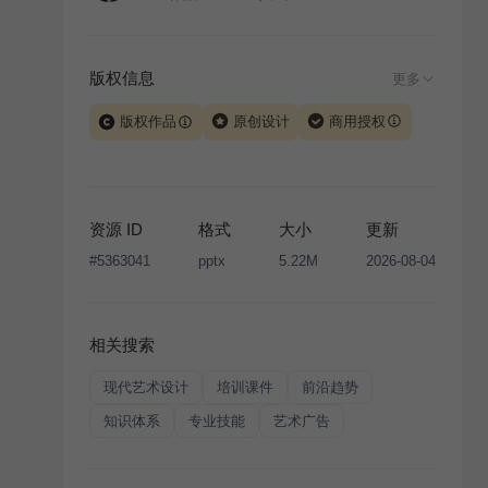
版权信息
更多
版权作品
原创设计
商用授权
当前模板由 iSlide 团队原创设计或已获得相关权利人授
权，PPT 格式案例、模板（含预览图）受著作权法保
护，著作权及相关权利归本平台所有。下载使用需遵循
资源 ID
格式
大小
更新
版权声明
条款，禁止任何形式的转让、出售或出租，未
#
5363041
pptx
5.22M
2026-08-04
经投权许可任何人不得擅自转载和分发，否则将接照我
国著作权法的相关规定承担相应法律责任。
相关搜索
现代艺术设计
培训课件
前沿趋势
知识体系
专业技能
艺术广告