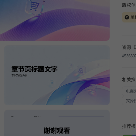
版权信
版
当前模板
式案例
本平台
资源 I
让、出
#
53630
将接照
相关搜
电商
实操
推荐模