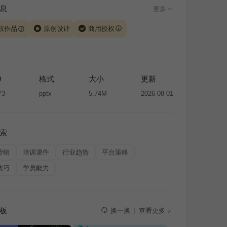
息
更多
权作品
原创设计
商用授权
由 iSlide 团队原创设计或已获得相关权利人授权，PPT 格
、模板（含预览图）受著作权法保护，著作权及相关权利归
所有。下载使用需遵循
版权声明
条款，禁止任何形式的转
D
格式
大小
更新
售或出租，未经投权许可任何人不得擅自转载和分发，否则
73
pptx
5.74M
2026-08-01
我国著作权法的相关规定承担相应法律责任。
索
营销
培训课件
行业趋势
平台策略
技巧
学员能力
板
查看更多
换一换