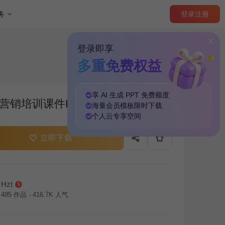
登录
注册
务
登录即享
多重免费权益
享 AI 生成 PPT
免费
额度
营销培训课件PPT主题
海量
会员模板
限时下载
个人云
专享
空间
立即下载
Hzt
485
作品
416.7K
人气