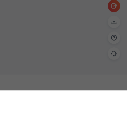
帮助
联系
使用指南
关于我们
功能教程
意见反馈
企业版
商务合作 biz@islide.cc