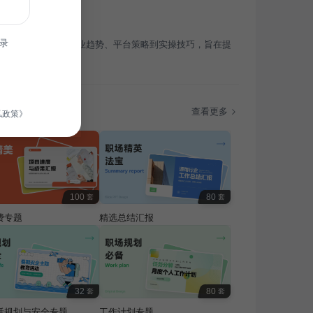
录
针对电商营销，从行业趋势、平台策略到实操技巧，旨在提
电商营销能力。
题
查看更多
私政策》
100
80
套
套
费专题
精选总结汇报
32
80
套
套
活规划与安全专题
工作计划专题