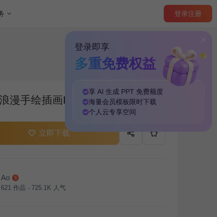
登录
注册
务
登录即享
多重免费权益
享 AI 生成 PPT
免费
额度
浪漫手绘插画PPT主题
海量
会员模板
限时下载
个人云
专享
空间
立即下载
Ao
621
作品
725.1K
人气