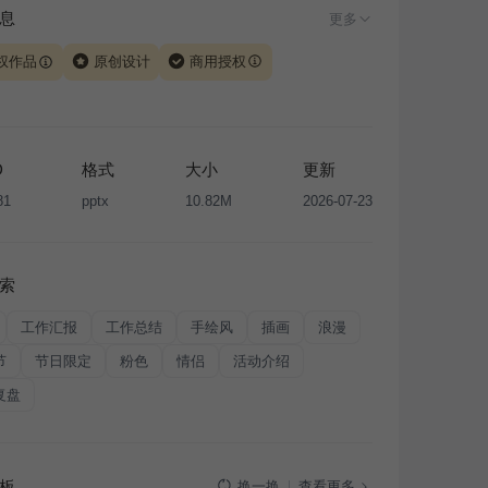
息
更多
权作品
原创设计
商用授权
由 iSlide 团队原创设计或已获得相关权利人授权，PPT 格
、模板（含预览图）受著作权法保护，著作权及相关权利归
所有。下载使用需遵循
版权声明
条款，禁止任何形式的转
D
格式
大小
更新
售或出租，未经投权许可任何人不得擅自转载和分发，否则
81
pptx
10.82M
2026-07-23
我国著作权法的相关规定承担相应法律责任。
索
工作汇报
工作总结
手绘风
插画
浪漫
节
节日限定
粉色
情侣
活动介绍
复盘
板
查看更多
换一换