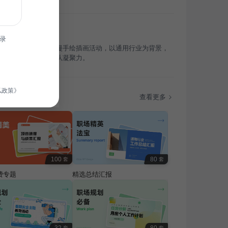
录
办公人员策划终极浪漫手绘插画活动，以通用行业为背景，
馨浪漫氛围，提升团队凝聚力。
私政策》
题
查看更多
100
80
套
套
费专题
精选总结汇报
套
套