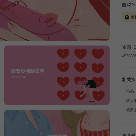
版权信
版
当前模板
式案例
本平台
资源 I
让、出
#
53630
将接照
相关搜
精品
情人
项目
推荐模