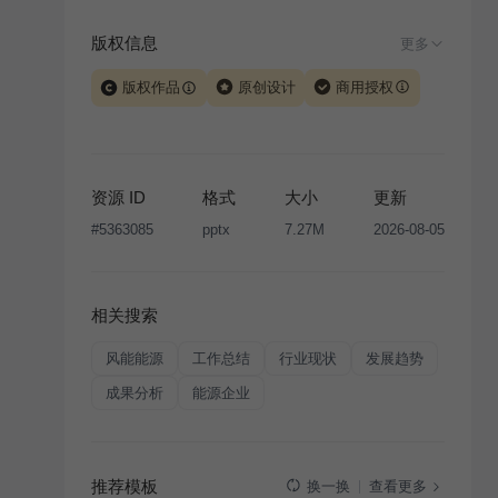
版权信息
更多
版权作品
原创设计
商用授权
当前模板由 iSlide 团队原创设计或已获得相关权利人授
权，PPT 格式案例、模板（含预览图）受著作权法保
护，著作权及相关权利归本平台所有。下载使用需遵循
资源 ID
格式
大小
更新
版权声明
条款，禁止任何形式的转让、出售或出租，未
#
5363085
pptx
7.27M
2026-08-05
经投权许可任何人不得擅自转载和分发，否则将接照我
国著作权法的相关规定承担相应法律责任。
相关搜索
风能能源
工作总结
行业现状
发展趋势
成果分析
能源企业
推荐模板
查看更多
换一换