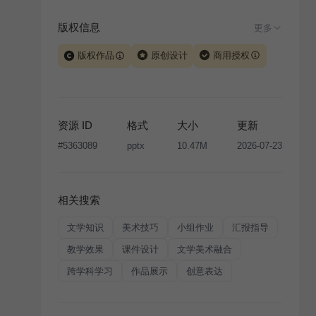
版权信息
更多
版权作品
原创设计
商用授权
当前模板由 iSlide 团队原创设计或已获得相关权利人授
权，PPT 格式案例、模板（含预览图）受著作权法保
护，著作权及相关权利归本平台所有。下载使用需遵循
资源 ID
格式
大小
更新
版权声明
条款，禁止任何形式的转让、出售或出租，未
#
5363089
pptx
10.47M
2026-07-23
经投权许可任何人不得擅自转载和分发，否则将接照我
国著作权法的相关规定承担相应法律责任。
相关搜索
文学知识
美术技巧
小组作业
汇报指导
教学效果
课件设计
文学美术融合
跨学科学习
作品展示
创意表达