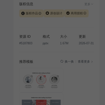
版权信息
更多
版权作品
原创设计
商用授权
当前模板由 iSlide 团队原创设计或已获得相关权利人授
权，PPT 格式案例、模板（含预览图）受著作权法保
护，著作权及相关权利归本平台所有。下载使用需遵循
资源 ID
格式
大小
更新
版权声明
条款，禁止任何形式的转让、出售或出租，未
#
5187803
pptx
1.67M
2026-07-31
经投权许可任何人不得擅自转载和分发，否则将接照我
国著作权法的相关规定承担相应法律责任。
推荐模板
查看更多
换一换