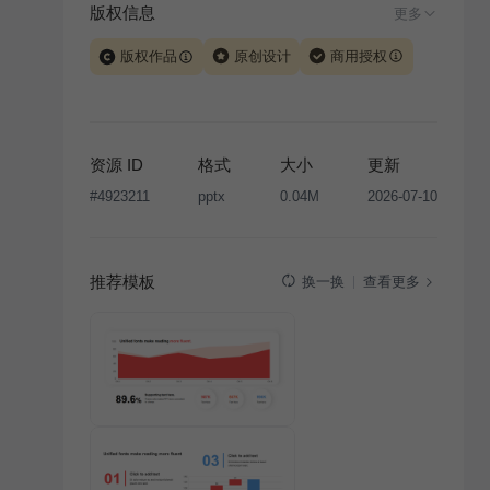
版权信息
更多
版权作品
原创设计
商用授权
当前模板由 iSlide 团队原创设计或已获得相关权利人授
权，PPT 格式案例、模板（含预览图）受著作权法保
护，著作权及相关权利归本平台所有。下载使用需遵循
资源 ID
格式
大小
更新
版权声明
条款，禁止任何形式的转让、出售或出租，未
#
4923211
pptx
0.04M
2026-07-10
经投权许可任何人不得擅自转载和分发，否则将接照我
国著作权法的相关规定承担相应法律责任。
推荐模板
查看更多
换一换