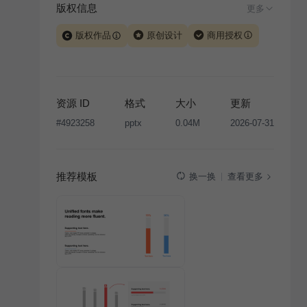
版权信息
更多
版权作品
原创设计
商用授权
当前模板由 iSlide 团队原创设计或已获得相关权利人授
权，PPT 格式案例、模板（含预览图）受著作权法保
护，著作权及相关权利归本平台所有。下载使用需遵循
资源 ID
格式
大小
更新
版权声明
条款，禁止任何形式的转让、出售或出租，未
#
4923258
pptx
0.04M
2026-07-31
经投权许可任何人不得擅自转载和分发，否则将接照我
国著作权法的相关规定承担相应法律责任。
推荐模板
查看更多
换一换