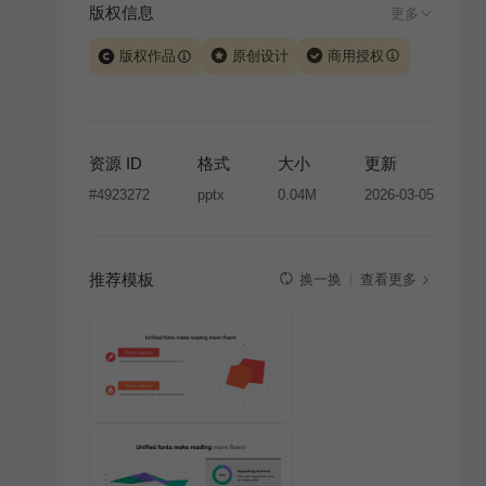
版权信息
更多
版权作品
原创设计
商用授权
当前模板由 iSlide 团队原创设计或已获得相关权利人授
权，PPT 格式案例、模板（含预览图）受著作权法保
护，著作权及相关权利归本平台所有。下载使用需遵循
资源 ID
格式
大小
更新
版权声明
条款，禁止任何形式的转让、出售或出租，未
#
4923272
pptx
0.04M
2026-03-05
经投权许可任何人不得擅自转载和分发，否则将接照我
国著作权法的相关规定承担相应法律责任。
推荐模板
查看更多
换一换