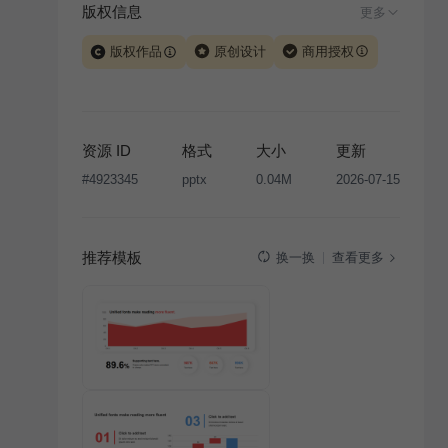
版权信息
更多
版权作品
原创设计
商用授权
当前模板由 iSlide 团队原创设计或已获得相关权利人授
权，PPT 格式案例、模板（含预览图）受著作权法保
护，著作权及相关权利归本平台所有。下载使用需遵循
资源 ID
格式
大小
更新
版权声明
条款，禁止任何形式的转让、出售或出租，未
#
4923345
pptx
0.04M
2026-07-15
经投权许可任何人不得擅自转载和分发，否则将接照我
国著作权法的相关规定承担相应法律责任。
推荐模板
查看更多
换一换