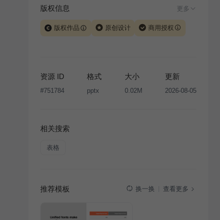
版权信息
更多
版权作品
原创设计
商用授权
当前模板由 iSlide 团队原创设计或已获得相关权利人授
权，PPT 格式案例、模板（含预览图）受著作权法保
护，著作权及相关权利归本平台所有。下载使用需遵循
资源 ID
格式
大小
更新
版权声明
条款，禁止任何形式的转让、出售或出租，未
#
751784
pptx
0.02M
2026-08-05
经投权许可任何人不得擅自转载和分发，否则将接照我
国著作权法的相关规定承担相应法律责任。
相关搜索
表格
推荐模板
查看更多
换一换