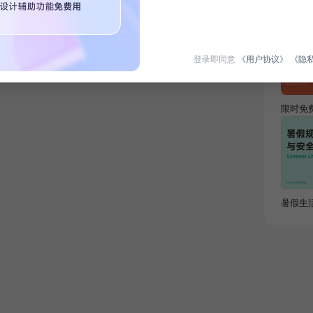
热门专
登录即同意
《用户协议》
《隐
限时免
暑假生