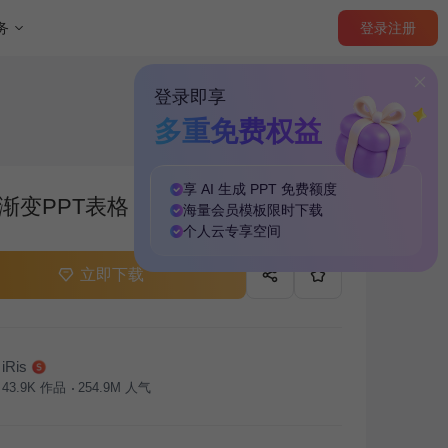
登录
注册
务
登录即享
多重免费权益
享 AI 生成 PPT
免费
额度
渐变PPT表格
海量
会员模板
限时下载
个人云
专享
空间
立即下载
iRis
43.9K
作品
254.9M
人气