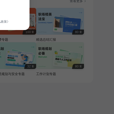
题
查看更多
私政策》
100
80
套
套
费专题
精选总结汇报
32
80
套
套
活规划与安全专题
工作计划专题