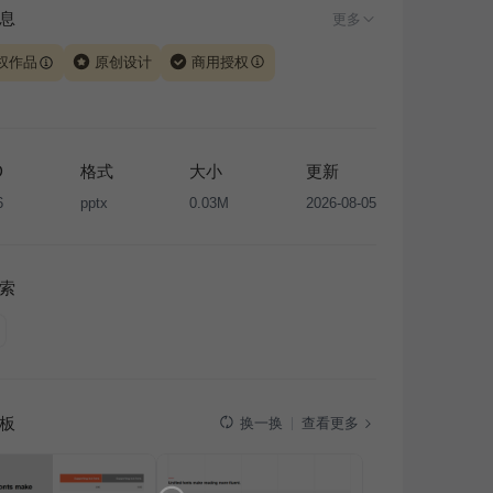
息
更多
权作品
原创设计
商用授权
由 iSlide 团队原创设计或已获得相关权利人授权，PPT 格
、模板（含预览图）受著作权法保护，著作权及相关权利归
所有。下载使用需遵循
版权声明
条款，禁止任何形式的转
D
格式
大小
更新
售或出租，未经投权许可任何人不得擅自转载和分发，否则
6
pptx
0.03M
2026-08-05
我国著作权法的相关规定承担相应法律责任。
索
板
查看更多
换一换