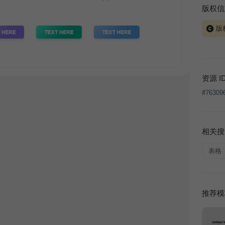
版权信
版
当前模板
式案例
本平台
资源 I
让、出
#
76309
将接照
相关搜
表格
推荐模