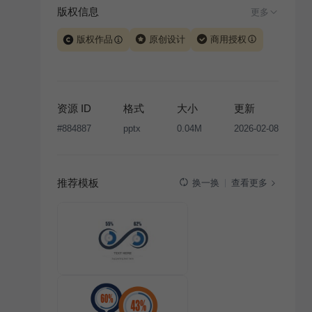
版权信息
更多
版权作品
原创设计
商用授权
当前模板由 iSlide 团队原创设计或已获得相关权利人授
权，PPT 格式案例、模板（含预览图）受著作权法保
护，著作权及相关权利归本平台所有。下载使用需遵循
资源 ID
格式
大小
更新
版权声明
条款，禁止任何形式的转让、出售或出租，未
#
884887
pptx
0.04M
2026-02-08
经投权许可任何人不得擅自转载和分发，否则将接照我
国著作权法的相关规定承担相应法律责任。
推荐模板
查看更多
换一换