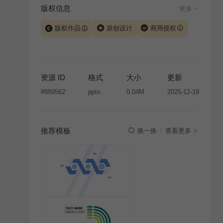
版权信息
更多
版权作品
原创设计
商用授权
当前模板由 iSlide 团队原创设计或已获得相关权利人授
权，PPT 格式案例、模板（含预览图）受著作权法保
护，著作权及相关权利归本平台所有。下载使用需遵循
资源 ID
格式
大小
更新
版权声明
条款，禁止任何形式的转让、出售或出租，未
#
889562
pptx
0.04M
2025-12-19
经投权许可任何人不得擅自转载和分发，否则将接照我
国著作权法的相关规定承担相应法律责任。
推荐模板
查看更多
换一换