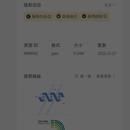
版权信息
更多
版权作品
原创设计
商用授权
当前模板由 iSlide 团队原创设计或已获得相关权利人授
权，PPT 格式案例、模板（含预览图）受著作权法保
护，著作权及相关权利归本平台所有。下载使用需遵循
资源 ID
格式
大小
更新
版权声明
条款，禁止任何形式的转让、出售或出租，未
#
889582
pptx
0.04M
2025-12-17
经投权许可任何人不得擅自转载和分发，否则将接照我
国著作权法的相关规定承担相应法律责任。
推荐模板
查看更多
换一换