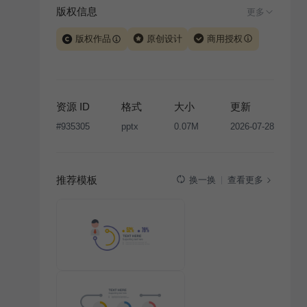
版权信息
更多
版权作品
原创设计
商用授权
当前模板由 iSlide 团队原创设计或已获得相关权利人授
权，PPT 格式案例、模板（含预览图）受著作权法保
护，著作权及相关权利归本平台所有。下载使用需遵循
资源 ID
格式
大小
更新
版权声明
条款，禁止任何形式的转让、出售或出租，未
#
935305
pptx
0.07M
2026-07-28
经投权许可任何人不得擅自转载和分发，否则将接照我
国著作权法的相关规定承担相应法律责任。
推荐模板
查看更多
换一换