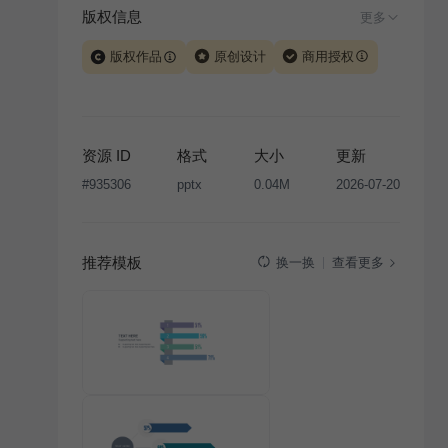
版权信息
更多
版权作品
原创设计
商用授权
当前模板由 iSlide 团队原创设计或已获得相关权利人授
权，PPT 格式案例、模板（含预览图）受著作权法保
护，著作权及相关权利归本平台所有。下载使用需遵循
资源 ID
格式
大小
更新
版权声明
条款，禁止任何形式的转让、出售或出租，未
#
935306
pptx
0.04M
2026-07-20
经投权许可任何人不得擅自转载和分发，否则将接照我
国著作权法的相关规定承担相应法律责任。
推荐模板
查看更多
换一换