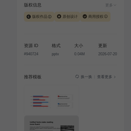
版权信息
更多
版权作品
原创设计
商用授权
当前模板由 iSlide 团队原创设计或已获得相关权利人授
权，PPT 格式案例、模板（含预览图）受著作权法保
护，著作权及相关权利归本平台所有。下载使用需遵循
资源 ID
格式
大小
更新
版权声明
条款，禁止任何形式的转让、出售或出租，未
#
940724
pptx
0.04M
2026-07-20
经投权许可任何人不得擅自转载和分发，否则将接照我
国著作权法的相关规定承担相应法律责任。
推荐模板
查看更多
换一换