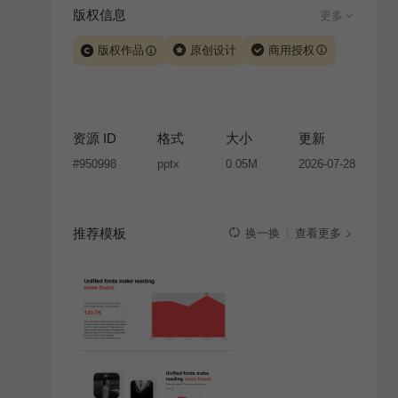
版权信息
更多
版权作品
原创设计
商用授权
当前模板由 iSlide 团队原创设计或已获得相关权利人授
权，PPT 格式案例、模板（含预览图）受著作权法保
护，著作权及相关权利归本平台所有。下载使用需遵循
资源 ID
格式
大小
更新
版权声明
条款，禁止任何形式的转让、出售或出租，未
#
950998
pptx
0.05M
2026-07-28
经投权许可任何人不得擅自转载和分发，否则将接照我
国著作权法的相关规定承担相应法律责任。
推荐模板
查看更多
换一换