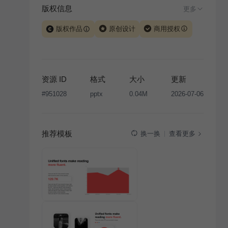
版权信息
更多
版权作品
原创设计
商用授权
当前模板由 iSlide 团队原创设计或已获得相关权利人授
权，PPT 格式案例、模板（含预览图）受著作权法保
护，著作权及相关权利归本平台所有。下载使用需遵循
资源 ID
格式
大小
更新
版权声明
条款，禁止任何形式的转让、出售或出租，未
#
951028
pptx
0.04M
2026-07-06
经投权许可任何人不得擅自转载和分发，否则将接照我
国著作权法的相关规定承担相应法律责任。
推荐模板
查看更多
换一换