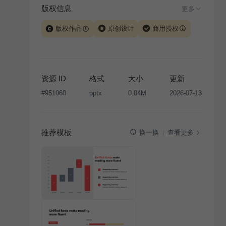
版权信息
更多
版权作品
原创设计
商用授权
当前模板由 iSlide 团队原创设计或已获得相关权利人授
权，PPT 格式案例、模板（含预览图）受著作权法保
护，著作权及相关权利归本平台所有。下载使用需遵循
资源 ID
格式
大小
更新
版权声明
条款，禁止任何形式的转让、出售或出租，未
#
951060
pptx
0.04M
2026-07-13
经投权许可任何人不得擅自转载和分发，否则将接照我
国著作权法的相关规定承担相应法律责任。
推荐模板
查看更多
换一换