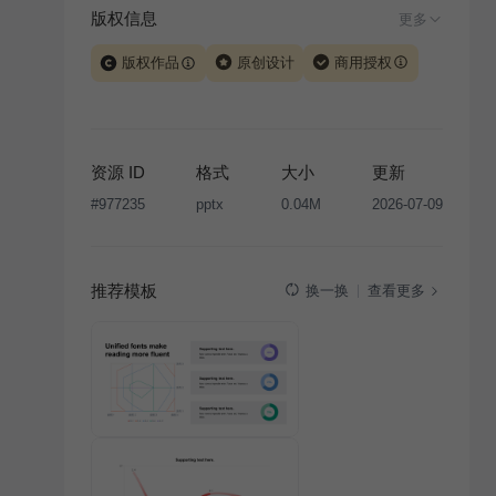
版权信息
更多
版权作品
原创设计
商用授权
当前模板由 iSlide 团队原创设计或已获得相关权利人授
权，PPT 格式案例、模板（含预览图）受著作权法保
护，著作权及相关权利归本平台所有。下载使用需遵循
资源 ID
格式
大小
更新
版权声明
条款，禁止任何形式的转让、出售或出租，未
#
977235
pptx
0.04M
2026-07-09
经投权许可任何人不得擅自转载和分发，否则将接照我
国著作权法的相关规定承担相应法律责任。
推荐模板
查看更多
换一换