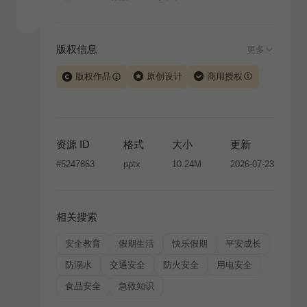
版权信息
更多
版权作品
原创设计
商用授权
当前模板由 iSlide 团队原创设计或已获得相关权利人授
权，PPT 格式案例、模板（含预览图）受著作权法保
护，著作权及相关权利归本平台所有。下载使用需遵循
资源 ID
格式
大小
更新
版权声明
条款，禁止任何形式的转让、出售或出租，未
#
5247863
pptx
10.24M
2026-07-23
经投权许可任何人不得擅自转载和分发，否则将接照我
国著作权法的相关规定承担相应法律责任。
相关搜索
安全教育
假期生活
快乐假期
平安成长
防溺水
交通安全
防火安全
用电安全
食品安全
急救知识