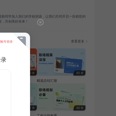
迎新同学加入我们的学校班级，让我们共同开启一段精彩的
程，共创美好未来！
题
查看更多
/账号登录
登录
100
80
套
套
费专题
精选总结汇报
32
80
套
套
活规划与安全专题
工作计划专题