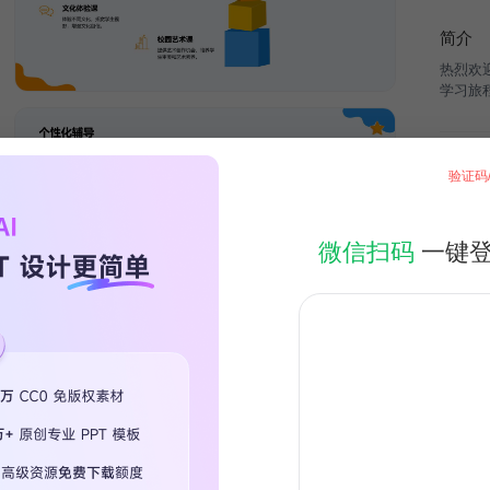
简介
热烈欢
学习旅
热门专
验证码
微信扫码
一键
限时免
暑假生