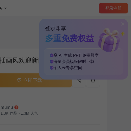
登录
注册
务
登录即享
多重免费权益
享 AI 生成 PPT
免费
额度
插画风欢迎新同学PPT模板
海量
会员模板
限时下载
个人云
专享
空间
立即下载
mumu
1.3K
作品
1.3M
人气