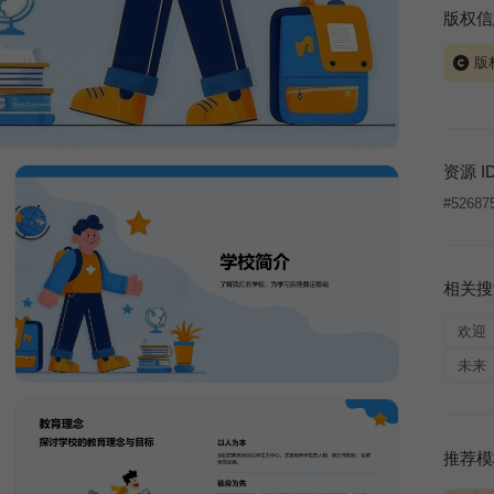
版权信
版
当前模板
式案例
本平台
资源 I
让、出
#
52687
将接照
相关搜
欢迎
未来
推荐模