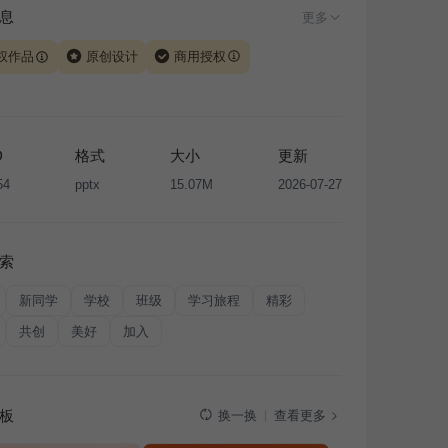
息
更多
权作品
原创设计
商用授权
由 iSlide 团队原创设计或已获得相关权利人授权，PPT 格
、模板（含预览图）受著作权法保护，著作权及相关权利归
所有。下载使用需遵循
版权声明
条款，禁止任何形式的转
D
格式
大小
更新
售或出租，未经投权许可任何人不得擅自转载和分发，否则
54
pptx
15.07M
2026-07-27
我国著作权法的相关规定承担相应法律责任。
索
新同学
学校
班级
学习旅程
精彩
共创
美好
加入
板
查看更多
换一换