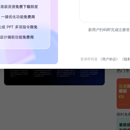
简介
新用户扫码即完成注册登
关于项
回顾、
总结
登录即同意
《用户协议》
《隐
热门专
限时免