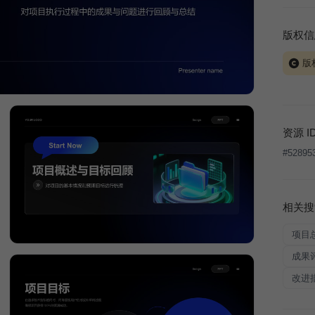
版权信
版
当前模板
式案例
本平台
资源 I
让、出
#
52895
将接照
相关搜
项目
成果
改进