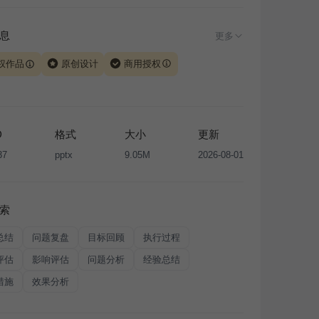
息
更多
权作品
原创设计
商用授权
由 iSlide 团队原创设计或已获得相关权利人授权，PPT 格
、模板（含预览图）受著作权法保护，著作权及相关权利归
所有。下载使用需遵循
版权声明
条款，禁止任何形式的转
D
格式
大小
更新
售或出租，未经投权许可任何人不得擅自转载和分发，否则
37
pptx
9.05M
2026-08-01
我国著作权法的相关规定承担相应法律责任。
索
总结
问题复盘
目标回顾
执行过程
评估
影响评估
问题分析
经验总结
措施
效果分析