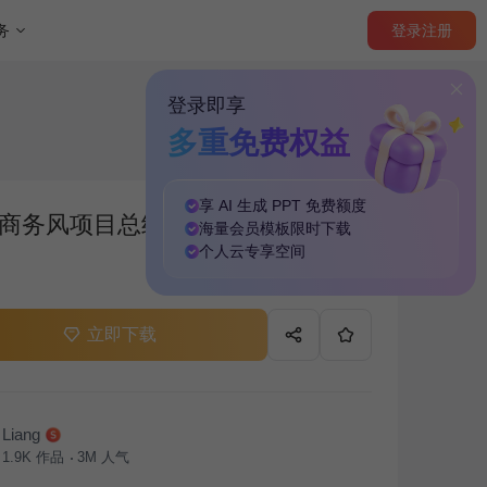
登录
注册
务
登录即享
多重免费权益
享 AI 生成 PPT
免费
额度
商务风项目总结与问题复盘PPT模
海量
会员模板
限时下载
个人云
专享
空间
立即下载
Liang
1.9K
作品
3M
人气