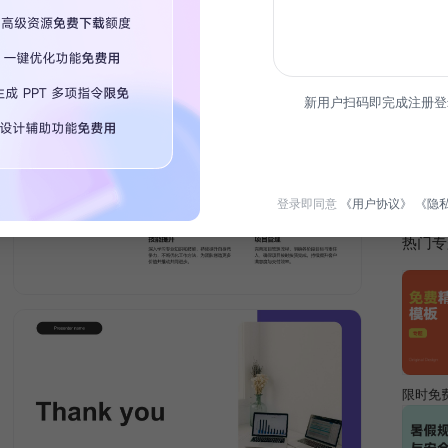
简介
新用户扫码即完成注册登
在试用
务。此
可并正
登录即同意
《用户协议》
《隐
热门专
限时免