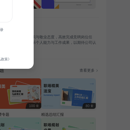
录
期间，我凭借专业知识与敬业态度，高效完成竞聘岗位任
次转正汇报，旨在展示个人能力与工作成果，以期待公司认
式成为团队一员。
私政策》
题
查看更多
100
80
套
套
费专题
精选总结汇报