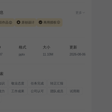
息
更多
权作品
原创设计
商用授权
由 iSlide 团队原创设计或已获得相关权利人授权，PPT 格
、模板（含预览图）受著作权法保护，著作权及相关权利归
所有。下载使用需遵循
版权声明
条款，禁止任何形式的转
D
格式
大小
更新
售或出租，未经投权许可任何人不得擅自转载和分发，否则
87
pptx
11.10M
2026-08-06
我国著作权法的相关规定承担相应法律责任。
索
知识
敬业态度
任务完成
转正汇报
能力
工作成果
公司认可
团队成员
试用期