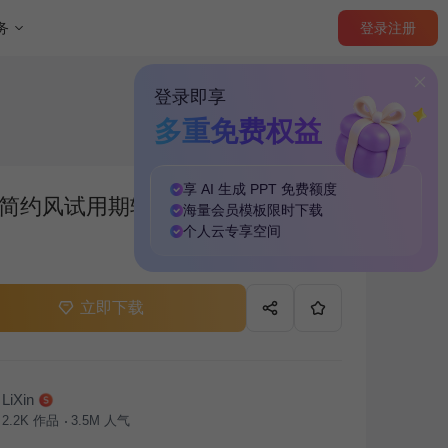
登录
注册
务
登录即享
多重免费权益
享 AI 生成 PPT
免费
额度
简约风试用期转正工作汇报PPT模
海量
会员模板
限时下载
个人云
专享
空间
立即下载
LiXin
2.2K
作品
3.5M
人气