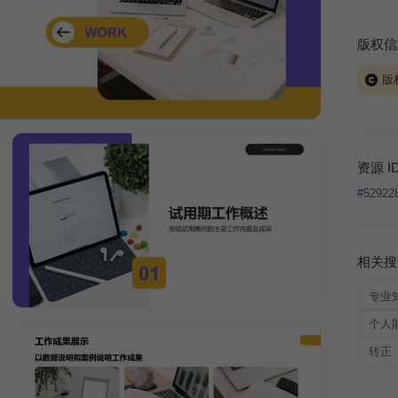
版权信
版
当前模板
式案例
本平台
资源 I
让、出
#
52922
将接照
相关搜
专业
个人
转正