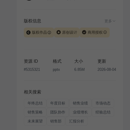
版权信息
更多
版权作品
原创设计
商用授权
当前模板由 iSlide 团队原创设计或已获得相关权利人授
权，PPT 格式案例、模板（含预览图）受著作权法保
护，著作权及相关权利归本平台所有。下载使用需遵循
资源 ID
格式
大小
更新
版权声明
条款，禁止任何形式的转让、出售或出租，未
#
5315321
pptx
6.85M
2026-08-04
经投权许可任何人不得擅自转载和分发，否则将接照我
国著作权法的相关规定承担相应法律责任。
相关搜索
年终总结
年度目标
销售业绩
市场动态
销售策略
团队协作
业绩增长
经验总结
未来展望
销售部
汇报分析