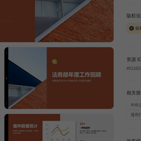
版权信
版
当前模板
式案例
本平台
资源 I
让、出
#
53182
将接照
相关搜
年终
通用