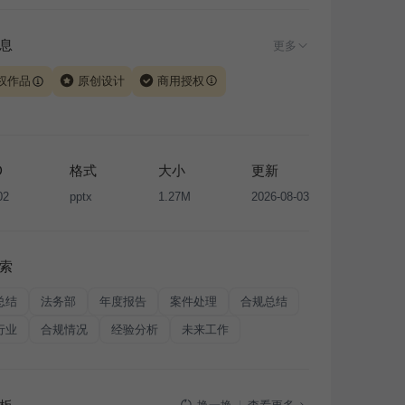
息
更多
权作品
原创设计
商用授权
由 iSlide 团队原创设计或已获得相关权利人授权，PPT 格
、模板（含预览图）受著作权法保护，著作权及相关权利归
所有。下载使用需遵循
版权声明
条款，禁止任何形式的转
D
格式
大小
更新
售或出租，未经投权许可任何人不得擅自转载和分发，否则
02
pptx
1.27M
2026-08-03
我国著作权法的相关规定承担相应法律责任。
索
总结
法务部
年度报告
案件处理
合规总结
行业
合规情况
经验分析
未来工作