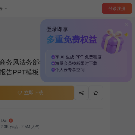
登录
注册
务
登录即享
多重免费权益
享 AI 生成 PPT
免费
额度
商务风法务部年度案件处理与合规
海量
会员模板
限时下载
个人云
专享
空间
报告PPT模板
立即下载
Dai
2.3K
作品
2.5M
人气