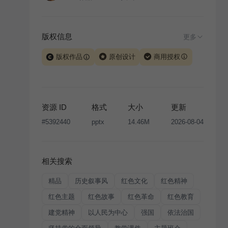
版权信息
更多
版权作品
原创设计
商用授权
当前模板由 iSlide 团队原创设计或已获得相关权利人授
权，PPT 格式案例、模板（含预览图）受著作权法保
护，著作权及相关权利归本平台所有。下载使用需遵循
资源 ID
格式
大小
更新
版权声明
条款，禁止任何形式的转让、出售或出租，未
#
5392440
pptx
14.46M
2026-08-04
经投权许可任何人不得擅自转载和分发，否则将接照我
国著作权法的相关规定承担相应法律责任。
相关搜索
精品
历史叙事风
红色文化
红色精神
红色主题
红色故事
红色革命
红色教育
建党精神
以人民为中心
强国
依法治国